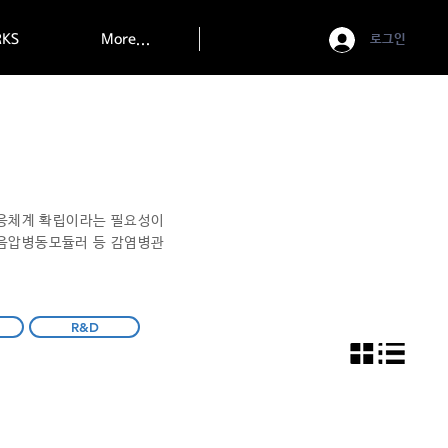
KS
More...
로그인
대응체계 확립이라는 필요성이
 음압병동모듈러 등 감염병관
R&D