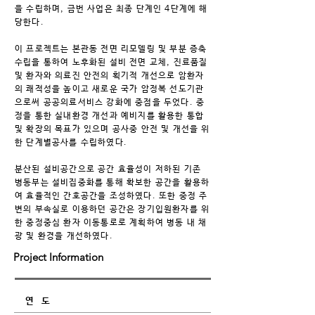
을 수립하며, 금번 사업은 최종 단계인 4단계에 해
당한다.
이 프로젝트는 본관동 전면 리모델링 및 부분 증축
수립을 통하여 노후화된 설비 전면 교체, 진료품질
및 환자와 의료진 안전의 획기적 개선으로 암환자
의 쾌적성을 높이고 새로운 국가 암정복 선도기관
으로써 공공의료서비스 강화에 중점을 두었다. 중
정을 통한 실내환경 개선과 예비지를 활용한 통합
및 확장의 목표가 있으며 공사중 안전 및 개선을 위
한 단계별공사를 수립하였다.
분산된 설비공간으로 공간 효율성이 저하된 기존
병동부는 설비집중화를 통해 확보한 공간을 활용하
여 효율적인 간호공간을 조성하였다. 또한 중정 주
변의 부속실로 이용하던 공간은 장기입원환자를 위
한 중정중심 환자 이동통로로 계획하여 병동 내 채
광 및 환경을 개선하였다.
Project Information