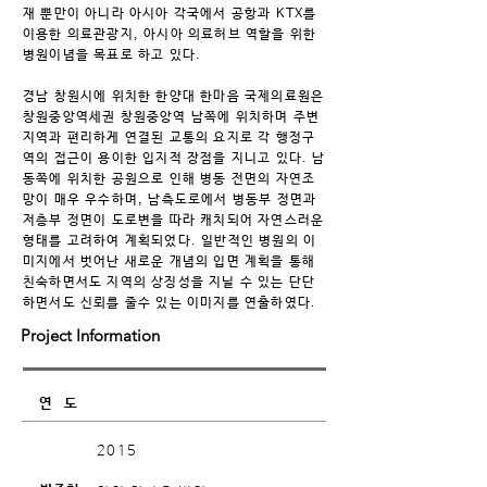
재 뿐만이 아니라 아시아 각국에서 공항과 KTX를
이용한 의료관광지, 아시아 의료허브 역할을 위한
병원이념을 목표로 하고 있다.
경남 창원시에 위치한 한양대 한마음 국제의료원은
창원중앙역세권 창원중앙역 남쪽에 위치하며 주변
지역과 편리하게 연결된 교통의 요지로 각 행정구
역의 접근이 용이한 입지적 장점을 지니고 있다. 남
동쪽에 위치한 공원으로 인해 병동 전면의 자연조
망이 매우 우수하며, 남측도로에서 병동부 정면과
저층부 정면이 도로변을 따라 캐치되어 자연스러운
형태를 고려하여 계획되었다. 일반적인 병원의 이
미지에서 벗어난 새로운 개념의 입면 계획을 통해
친숙하면서도 지역의 상징성을 지닐 수 있는 단단
하면서도 신뢰를 줄수 있는 이미지를 연출하였다.
Project Information
2015