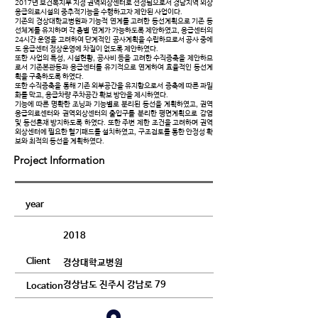
2017년 보건복지부 지정 권역외상센터로 선정됨으로서 경남지역 외상
응급의료시설의 중추적기능을 수행하고자 제안된 사업이다.
기존의 경상대학교병원과 기능적 연계를 고려한 동선계획으로 기존 동
선체계를 유지하며 각 층별 연계가 가능하도록 제안하였고, 응급센터의
24시간 운영을 고려하여 단계적인 공사계획을 수립하므로서 공사 중에
도 응급센터 정상운영에 차질이 없도록 제안하였다.
또한 사업의 특성, 시설현황, 공사비 등을 고려한 수직증축을 제안하므
로서 기존본관동과 응급센터를 유기적으로 연계하여 효율적인 동선계
획을 구축하도록 하였다.
또한 수직증축을 통해 기존 외부공간을 유지함으로서 증축에 따른 과밀
화를 막고, 응급차량 주차공간 확보 방안을 제시하였다.
기능에 따른 명확한 조닝과 기능별로 분리된 동선을 계획하였고, 권역
응급의료센터와 권역외상센터의 출입구를 분리한 평면계획으로 감염
및 동선혼재 방지하도록 하였다. 또한 주변 제한 조건을 고려하며 권역
외상센터에 필요한 헬기패드를 설치하였고, 구조검토를 통한 안정성 확
보와 최적의 동선을 계획하였다.
Project Information
2018
경상대학교병원
경상남도 진주시 강남로 79